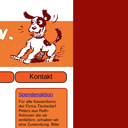
Kontakt
Spendenaktion
Für alle Kassenbons
der Firma Tierbedarf
Peters aus Rath-
Anhoven die wir
einliefern, erhalten wir
eine Zuwendung. Bitte